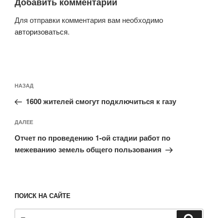
Добавить комментарий
Для отправки комментария вам необходимо
авторизоваться
.
Навигация
Предыдущая
НАЗАД
по
запись:
записям
1600 жителей смогут подключиться к газу
Следующая
ДАЛЕЕ
запись
Отчет по проведению 1-ой стадии работ по
межеванию земель общего пользования
ПОИСК НА САЙТЕ
Искать:
Поиск