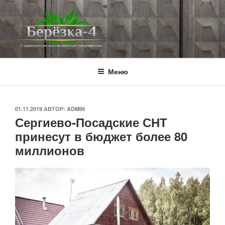
Перейти
к
содержимому
BEREZKA4.RU
СНТ Берёзка-4
Меню
ОПУБЛИКОВАНО
01.11.2019
АВТОР:
ADMIN
Сергиево-Посадские СНТ
принесут в бюджет более 80
миллионов