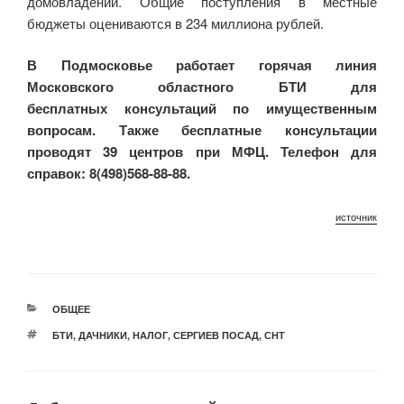
домовладений. Общие поступления в местные
бюджеты оцениваются в 234 миллиона рублей.
В Подмосковье работает горячая линия
Московского областного БТИ для
бесплатных
консультаций по имущественным
вопросам. Также бесплатные консультации
проводят
39 центров при МФЦ. Телефон для
справок: 8(498)568-88-88.
источник
РУБРИКИ
ОБЩЕЕ
МЕТКИ
БТИ
,
ДАЧНИКИ
,
НАЛОГ
,
СЕРГИЕВ ПОСАД
,
СНТ