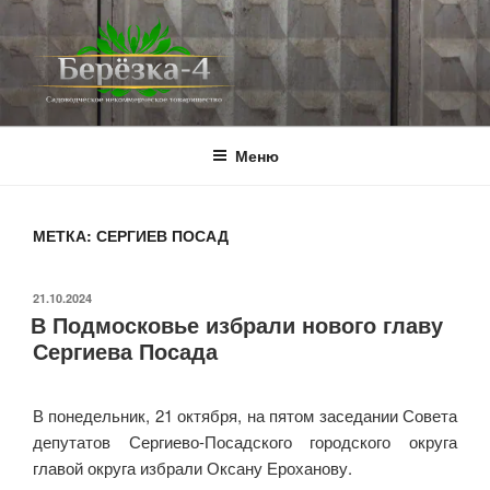
Перейти
к
содержимому
BEREZKA4.RU
СНТ Берёзка-4
Меню
МЕТКА:
СЕРГИЕВ ПОСАД
ОПУБЛИКОВАНО
21.10.2024
В Подмосковье избрали нового главу
Сергиева Посада
В понедельник, 21 октября, на пятом заседании Совета
депутатов Сергиево-Посадского городского округа
главой округа избрали Оксану Ероханову.