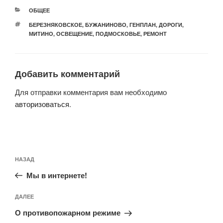
РУБРИКИ
ОБЩЕЕ
МЕТКИ
БЕРЕЗНЯКОВСКОЕ
,
БУЖАНИНОВО
,
ГЕНПЛАН
,
ДОРОГИ
,
МИТИНО
,
ОСВЕЩЕНИЕ
,
ПОДМОСКОВЬЕ
,
РЕМОНТ
Добавить комментарий
Для отправки комментария вам необходимо
авторизоваться
.
Навигация
Предыдущая
НАЗАД
по
запись:
записям
Мы в интернете!
Следующая
ДАЛЕЕ
запись
О противопожарном режиме