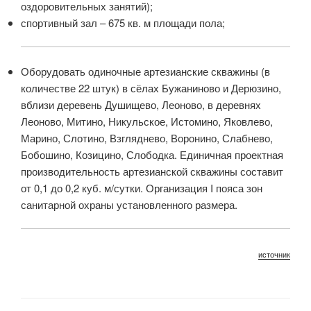
оздоровительных занятий);
спортивный зал – 675 кв. м площади пола;
Оборудовать одиночные артезианские скважины (в
количестве 22 штук) в сёлах Бужаниново и Дерюзино,
вблизи деревень Душищево, Леоново, в деревнях
Леоново, Митино, Никульское, Истомино, Яковлево,
Марино, Слотино, Взгляднево, Воронино, Слабнево,
Бобошино, Козицино, Слободка. Единичная проектная
производительность артезианской скважины составит
от 0,1 до 0,2 куб. м/сутки. Организация I пояса зон
санитарной охраны установленного размера.
источник