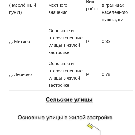
Вид
(населённый
местного
в границах
работ
пункт)
значения
населённого
пункта, км
Основные и
второстепенные
д. Митино
Р
0,32
улицы в жилой
застройке
Основные и
второстепенные
д. Леоново
Р
0,78
улицы в жилой
застройке