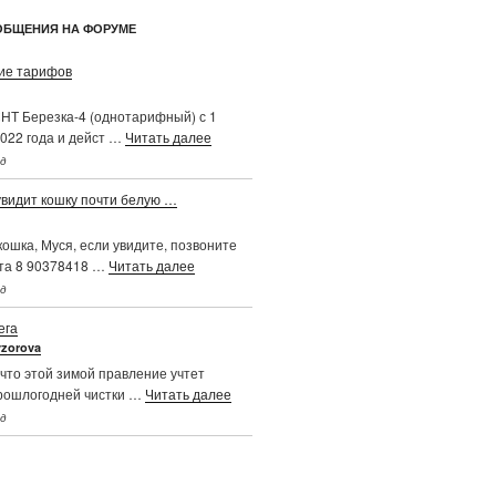
ОБЩЕНИЯ НА ФОРУМЕ
е тарифов
НТ Березка-4 (однотарифный) с 1
022 года и дейст …
Читать далее
ад
увидит кошку почти белую …
ошка, Муся, если увидите, позвоните
та 8 90378418 …
Читать далее
ад
ега
vzorova
что этой зимой правление учтет
рошлогодней чистки …
Читать далее
ад