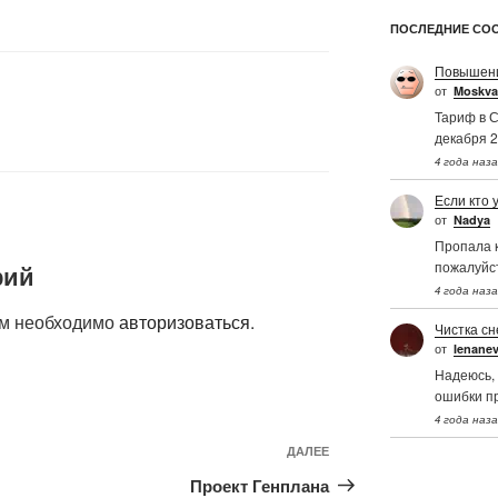
ПОСЛЕДНИЕ СО
Повышени
от
Moskva
Тариф в С
декабря 2
4 года наз
Если кто 
от
Nadya
Пропала к
пожалуйс
рий
4 года наз
ам необходимо
авторизоваться
.
Чистка сн
от
Ienane
Надеюсь, 
ошибки п
4 года наз
Следующая
ДАЛЕЕ
запись
Проект Генплана