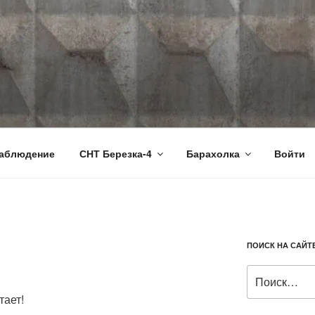
RU
аблюдение
СНТ Березка-4
Барахолка
Войти
ПОИСК НА САЙТ
Искать:
тает!