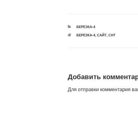
РУБРИКИ
БЕРЕЗКА-4
МЕТКИ
БЕРЕЗКА-4
,
САЙТ
,
СНТ
Добавить коммента
Для отправки комментария в
Навигация
по