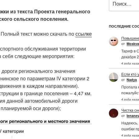
ки из текста Проекта генерального
кого сельского поселения.
ПОСЛЕДНИЕ СО
Полный текст можно скачать по
ссылке
Повышени
от
Moskva
спортного обслуживания территории
Тариф в С
 в себя следующие мероприятия:
декабря 2
4 года наз
 дороги регионального значения
Если кто 
нинское по параметрам IV категории 2
от
Nadya
 движения в каждом направлении).
Пропала к
трукции в границе поселения – 4,47 км.
пожалуйс
ия данной автомобильной дороги
4 года наз
т планируемой оси дороги);
Чистка сн
от
Ienane
Надеюсь, 
ошибки п
4 года наз