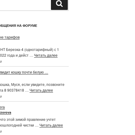
Поиск
ОБЩЕНИЯ НА ФОРУМЕ
е тарифов
НТ Березка-4 (однотарифный) с 1
022 года и дейст …
Читать далее
ад
увидит кошку почти белую …
ошка, Муся, если увидите, позвоните
та 8 90378418 …
Читать далее
ад
ега
vzorova
что этой зимой правление учтет
рошлогодней чистки …
Читать далее
ад