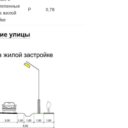
тепенные
Р
0,78
в жилой
йке