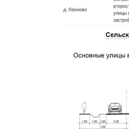
второс
д. Леоново
улицы 
застро