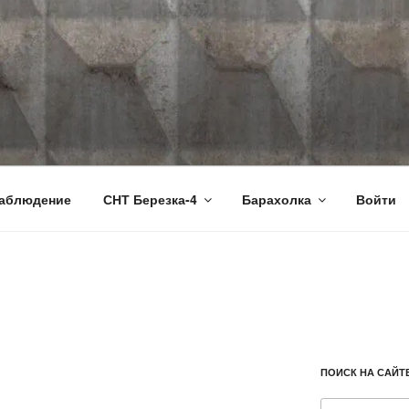
RU
аблюдение
СНТ Березка-4
Барахолка
Войти
ПОИСК НА САЙТ
Искать: