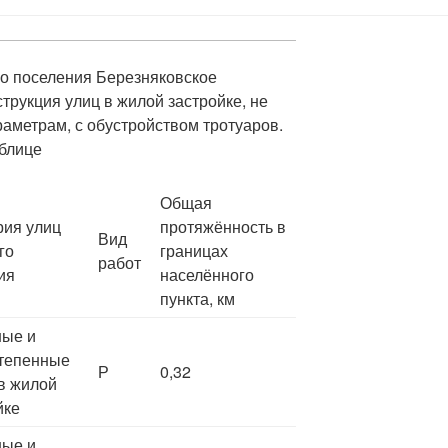
го поселения Березняковское
трукция улиц в жилой застройке, не
метрам, с обустройством тротуаров.
аблице
Общая
рия улиц
протяжённость в
Вид
го
границах
работ
ия
населённого
пункта, км
ные и
тепенные
Р
0,32
в жилой
йке
ные и