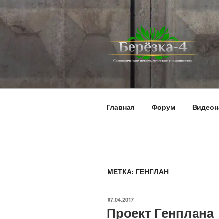
Перейти
к
содержимому
BEREZKA4.
СНТ Берёзка-4
Главная
Форум
Видеон
МЕТКА:
ГЕНПЛАН
ОПУБЛИКОВАНО
07.04.2017
Проект Генплана