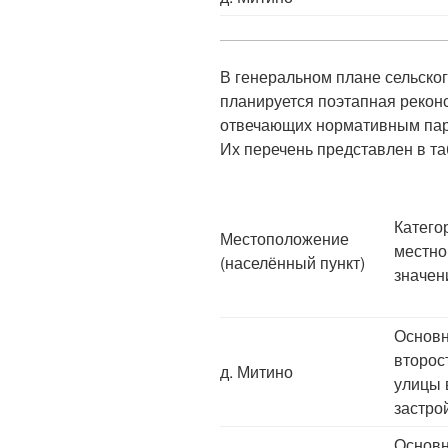
В генеральном плане сельско
планируется поэтапная реконс
отвечающих нормативным пара
Их перечень представлен в т
Катего
Местоположение
местно
(населённый пункт)
значен
Основ
второс
д. Митино
улицы 
застро
Основ