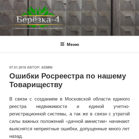
Перейти
к
содержимому
BEREZKA4.RU
СНТ Берёзка-4
Меню
ОПУБЛИКОВАНО
07.01.2018
АВТОР:
ADMIN
Ошибки Росреестра по нашему
Товариществу
В связи с созданием в Московской области единого
реестра недвижимости и единой учетно-
регистрационной системы, а так же в связи с утратой
силы важных положений «дачной амнистии» начинают
выяснятся неприятные ошибки, допущенные много лет
назад.