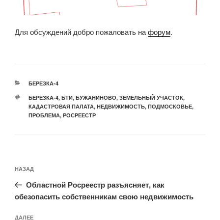
Для обсуждений добро пожаловать на
форум
.
РУБРИКИ
БЕРЕЗКА-4
МЕТКИ
БЕРЕЗКА-4
,
БТИ
,
БУЖАНИНОВО
,
ЗЕМЕЛЬНЫЙ УЧАСТОК
,
КАДАСТРОВАЯ ПАЛАТА
,
НЕДВИЖИМОСТЬ
,
ПОДМОСКОВЬЕ
,
ПРОБЛЕМА
,
РОСРЕЕСТР
Навигация
Предыдущая
НАЗАД
по
запись:
записям
Областной Росреестр разъясняет, как
обезопасить собственникам свою недвижимость
Следующая
ДАЛЕЕ