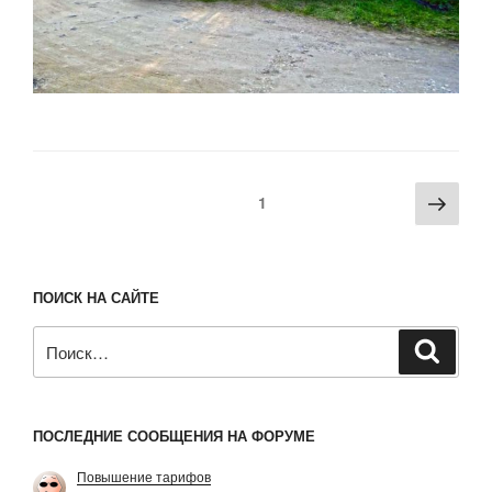
Пагинация
Сле
Страница
1
записей
стра
ПОИСК НА САЙТЕ
Искать:
Поиск
ПОСЛЕДНИЕ СООБЩЕНИЯ НА ФОРУМЕ
Повышение тарифов