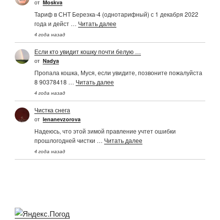
от
Moskva
Тариф в СНТ Березка-4 (однотарифный) с 1 декабря 2022
года и дейст …
Читать далее
4 года назад
Если кто увидит кошку почти белую …
от
Nadya
Пропала кошка, Муся, если увидите, позвоните пожалуйста
8 90378418 …
Читать далее
4 года назад
Чистка снега
от
Ienanevzorova
Надеюсь, что этой зимой правление учтет ошибки
прошлогодней чистки …
Читать далее
4 года назад