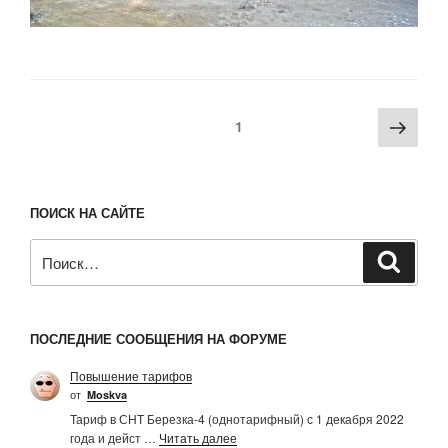
Пагинация
Сле
Страница
1
записей
стра
ПОИСК НА САЙТЕ
Искать:
Поиск
ПОСЛЕДНИЕ СООБЩЕНИЯ НА ФОРУМЕ
Повышение тарифов
от
Moskva
Тариф в СНТ Березка-4 (однотарифный) с 1 декабря 2022
года и дейст …
Читать далее