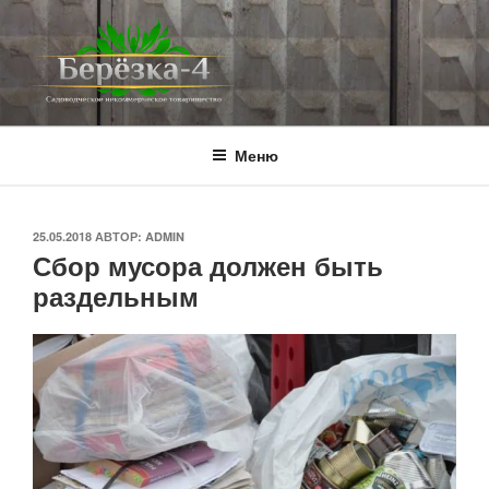
Перейти
к
содержимому
BEREZKA4.RU
СНТ Берёзка-4
Меню
ОПУБЛИКОВАНО
25.05.2018
АВТОР:
ADMIN
Сбор мусора должен быть
раздельным