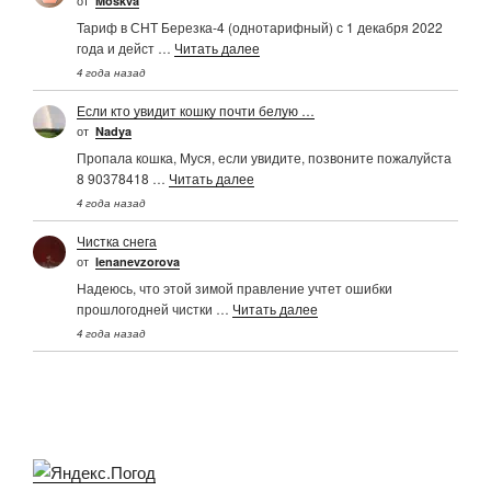
от
Moskva
Тариф в СНТ Березка-4 (однотарифный) с 1 декабря 2022
года и дейст …
Читать далее
4 года назад
Если кто увидит кошку почти белую …
от
Nadya
Пропала кошка, Муся, если увидите, позвоните пожалуйста
8 90378418 …
Читать далее
4 года назад
Чистка снега
от
Ienanevzorova
Надеюсь, что этой зимой правление учтет ошибки
прошлогодней чистки …
Читать далее
4 года назад