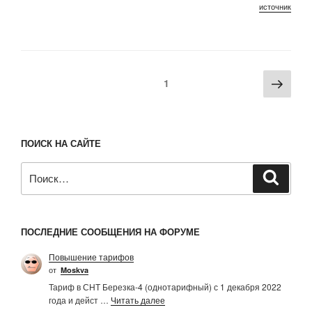
источник
Пагинация
Сле
Страница
1
записей
стра
ПОИСК НА САЙТЕ
Искать:
Поиск
ПОСЛЕДНИЕ СООБЩЕНИЯ НА ФОРУМЕ
Повышение тарифов
от
Moskva
Тариф в СНТ Березка-4 (однотарифный) с 1 декабря 2022
года и дейст …
Читать далее