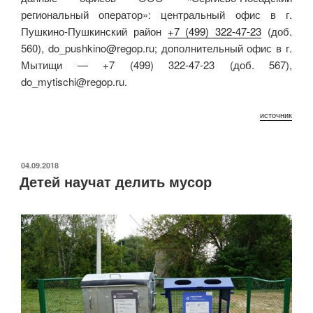
региональный оператор»: центральный офис в г.
Пушкино-Пушкинский район
+7 (499) 322-47-23
(доб.
560), do_pushkino@regop.ru; дополнительный офис в г.
Мытищи — +7 (499) 322-47-23 (доб. 567),
do_mytischi@regop.ru.
источник
ОПУБЛИКОВАНО
04.09.2018
Детей научат делить мусор