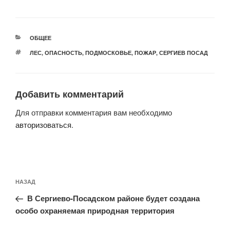
РУБРИКИ
ОБЩЕЕ
МЕТКИ
ЛЕС
,
ОПАСНОСТЬ
,
ПОДМОСКОВЬЕ
,
ПОЖАР
,
СЕРГИЕВ ПОСАД
Добавить комментарий
Для отправки комментария вам необходимо
авторизоваться
.
Навигация
Предыдущая
НАЗАД
по
запись:
записям
В Сергиево-Посадском районе будет создана
особо охраняемая природная территория