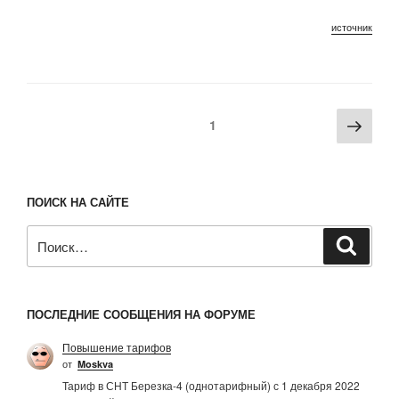
источник
Пагинация
Сле
Страница
1
записей
стра
ПОИСК НА САЙТЕ
Искать:
Поиск
ПОСЛЕДНИЕ СООБЩЕНИЯ НА ФОРУМЕ
Повышение тарифов
от
Moskva
Тариф в СНТ Березка-4 (однотарифный) с 1 декабря 2022