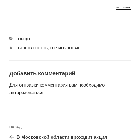
источник
РУБРИКИ
ОБЩЕЕ
МЕТКИ
БЕЗОПАСНОСТЬ
,
СЕРГИЕВ ПОСАД
Добавить комментарий
Для отправки комментария вам необходимо
авторизоваться
.
Навигация
Предыдущая
НАЗАД
по
запись:
записям
В Московской области проходит акция