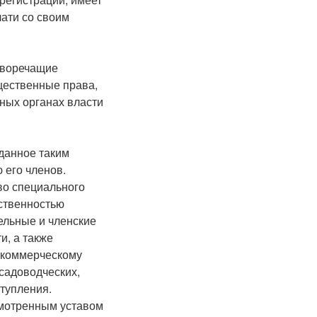
чати со своим
иворечащие
щественные права,
нных органах власти
данное таким
 его членов.
во специального
бственностью
ельные и членские
и, а также
екоммерческому
 садоводческих,
тупления.
смотренным уставом