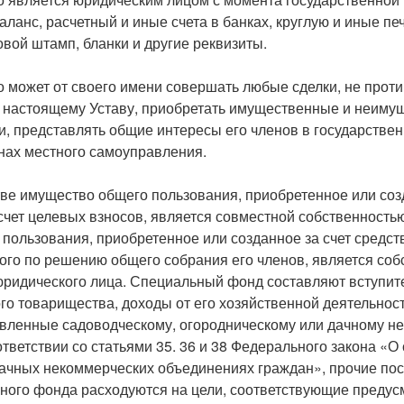
ланс, расчетный и иные счета в банках, круглую и иные пе
вой штамп, бланки и другие реквизиты.
 может от своего имени совершать любые сделки, не прот
и настоящему Уставу, приобретать имущественные и неиму
и, представлять общие интересы его членов в государстве
анах местного самоуправления.
ве имущество общего пользования, приобретенное или соз
чет целевых взносов, является совместной собственностью
пользования, приобретенное или созданное за счет средст
ого по решению общего собрания его членов, является со
юридического лица. Специальный фонд составляют вступит
го товарищества, доходы от его хозяйственной деятельност
авленные садоводческому, огородническому или дачному н
тветствии со статьями 35. 36 и 38 Федерального закона «О
дачных некоммерческих объединениях граждан», прочие пос
ного фонда расходуются на цели, соответствующие преду