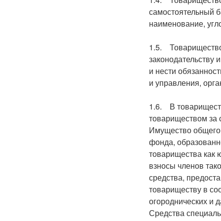
самостоятельный ба
наименование, угло
1.5. Товарищество
законодательству 
и нести обязанност
и управления, орг
1.6. В товарищест
товариществом за с
Имущество общего 
фонда, образованн
товарищества как 
взносы членов тако
средства, предост
товариществу в соо
огороднических и 
Средства специаль