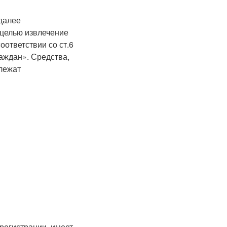
далее
 целью извлечение
ответствии со ст.6
аждан». Средства,
лежат
регистрации, имеет