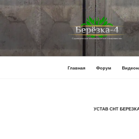
Перейти
к
содержимому
BEREZKA4.
СНТ Берёзка-4
Главная
Форум
Видеон
УСТАВ СНТ БЕРЕЗКА