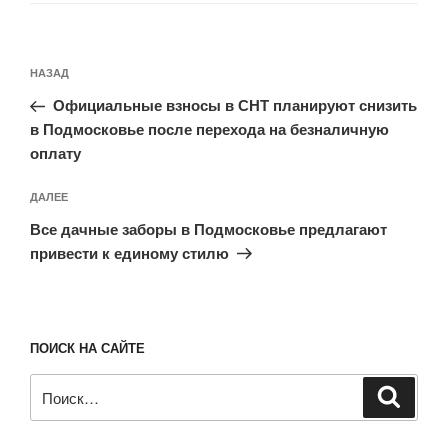
Навигация
Предыдущая
НАЗАД
по
запись:
записям
Официальные взносы в СНТ планируют снизить
в Подмосковье после перехода на безналичную
оплату
Следующая
ДАЛЕЕ
запись
Все дачные заборы в Подмосковье предлагают
привести к единому стилю
ПОИСК НА САЙТЕ
Искать:
Поиск