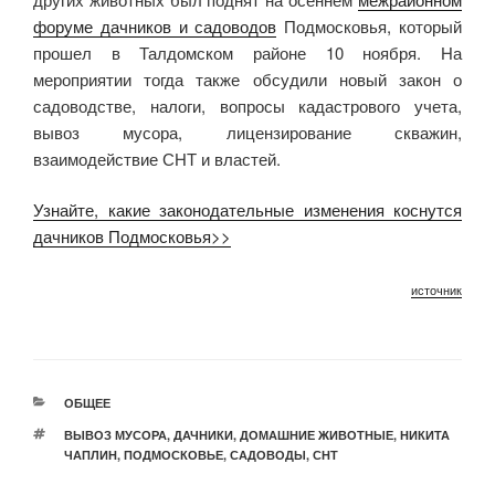
форуме дачников и садоводов
Подмосковья, который
прошел в Талдомском районе 10 ноября. На
мероприятии тогда также обсудили новый закон о
садоводстве, налоги, вопросы кадастрового учета,
вывоз мусора, лицензирование скважин,
взаимодействие СНТ и властей.
Узнайте, какие законодательные изменения коснутся
дачников Подмосковья>>
источник
РУБРИКИ
ОБЩЕЕ
МЕТКИ
ВЫВОЗ МУСОРА
,
ДАЧНИКИ
,
ДОМАШНИЕ ЖИВОТНЫЕ
,
НИКИТА
ЧАПЛИН
,
ПОДМОСКОВЬЕ
,
САДОВОДЫ
,
СНТ