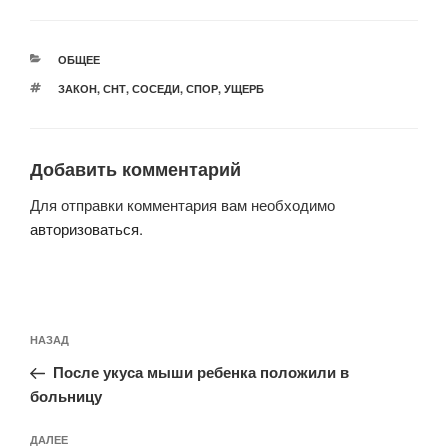
РУБРИКИ
ОБЩЕЕ
МЕТКИ
ЗАКОН
,
СНТ
,
СОСЕДИ
,
СПОР
,
УЩЕРБ
Добавить комментарий
Для отправки комментария вам необходимо
авторизоваться
.
Навигация
Предыдущая
НАЗАД
по
запись:
записям
После укуса мыши ребенка положили в
больницу
Следующая
ДАЛЕЕ