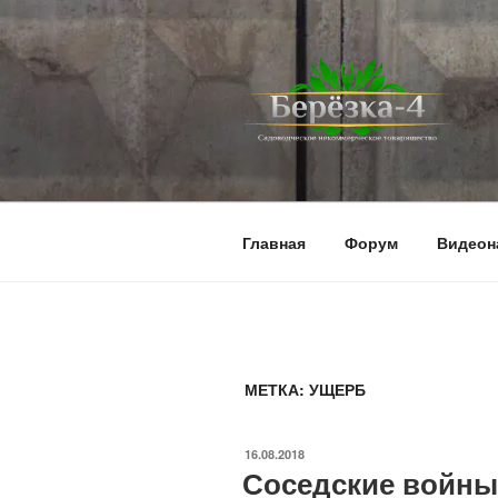
Перейти
к
содержимому
BEREZKA4.
СНТ Берёзка-4
Главная
Форум
Видеон
МЕТКА:
УЩЕРБ
ОПУБЛИКОВАНО
16.08.2018
Соседские войны: