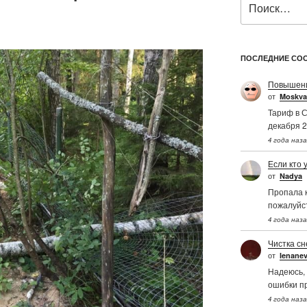
ПОСЛЕДНИЕ СО
Повышени
от
Moskva
Тариф в С
декабря 2
4 года наз
Если кто 
от
Nadya
Пропала к
пожалуйс
4 года наз
Чистка сн
от
Ienane
Надеюсь, 
ошибки п
4 года наз