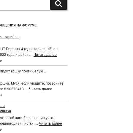
Поиск
ОБЩЕНИЯ НА ФОРУМЕ
е тарифов
НТ Березка-4 (однотарифный) с 1
022 года и дейст …
Читать далее
ад
увидит кошку почти белую …
ошка, Муся, если увидите, позвоните
та 8 90378418 …
Читать далее
ад
ега
vzorova
что этой зимой правление учтет
рошлогодней чистки …
Читать далее
ад