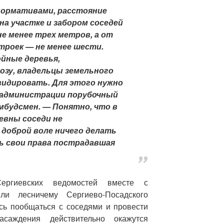
нормативами, расстояние
на участке и забором соседей
е менее трех метров, а от
троек — не менее шести.
йные деревья,
зу, владельцы земельного
видировать. Для этого нужно
 администрации порубочный
мбудсмен. — Понятно, что в
евны соседи не
 доброй воле ничего делать
ь свои права пострадавшая
ергиевских ведомостей вместе с
ли лесничему Сергиево-Посадского
сь пообщаться с соседями и провести
асаждения действительно окажутся