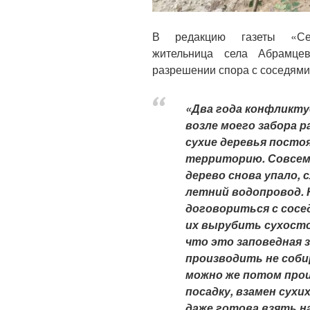
В редакцию газеты «Сер
жительница села Абрамц
разрешении спора с соседями п
«Два года конфликтуе
возле моего забора 
сухие деревья посто
территорию. Совсем 
дерево снова упало, 
летний водопровод. 
договориться с сосе
их вырубить сухосто
что это заповедная з
производить не собир
можно же потом про
посадку, взамен сухи
даже готова взять н