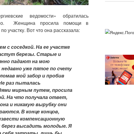
гиевские ведомости» обратилась
ево. Женщина просила помощи в
о участку. Вот что она рассказала:
м с соседкой. На ее участке
растут березы. Старые и
янно падают на мою
недавно уже пятое по счету
сломав мой забор и пробив
Не раз пыталась
дями мирным путем, просила
й. На что получала ответ,
она и никакую вырубку они
аются. В конце концов,
извести компенсационную
х берез высадить молодые. Я
а себя затраты, лишь бы