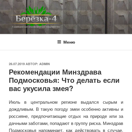
Перейти
к
содержимому
BEREZKA4.RU
СНТ Берёзка-4
Меню
ОПУБЛИКОВАНО
26.07.2019
АВТОР:
ADMIN
Рекомендации Минздрава
Подмосковья: Что делать если
вас укусила змея?
Июль в центральном регионе выдался сырым и
дождливым. В такую погоду змеи особенно активны и
россияне, предпочитающие отдых на природе или за
дачными заботами, попадают в группу риска. Минздрав
Подмосковья напоминает, как действовать в случае,