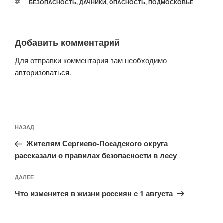
МЕТКИ
БЕЗОПАСНОСТЬ
,
ДАЧНИКИ
,
ОПАСНОСТЬ
,
ПОДМОСКОВЬЕ
Добавить комментарий
Для отправки комментария вам необходимо
авторизоваться
.
Навигация
Предыдущая
НАЗАД
по
запись:
записям
Жителям Сергиево-Посадского округа
рассказали о правилах безопасности в лесу
Следующая
ДАЛЕЕ
запись
Что изменится в жизни россиян с 1 августа