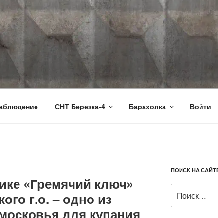
RU
аблюдение
СНТ Березка-4
Барахолка
Войти
ПОИСК НА САЙТ
нике «Гремячий ключ»
Искать:
ого г.о. – одно из
московья для купания