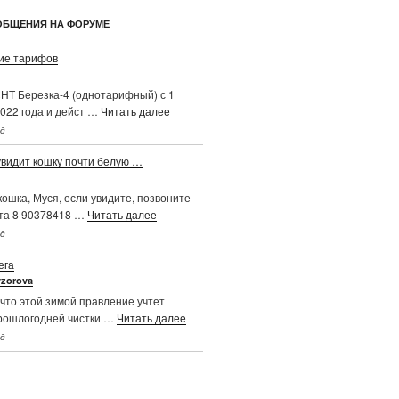
ОБЩЕНИЯ НА ФОРУМЕ
е тарифов
НТ Березка-4 (однотарифный) с 1
022 года и дейст …
Читать далее
ад
увидит кошку почти белую …
ошка, Муся, если увидите, позвоните
та 8 90378418 …
Читать далее
ад
ега
vzorova
что этой зимой правление учтет
рошлогодней чистки …
Читать далее
ад