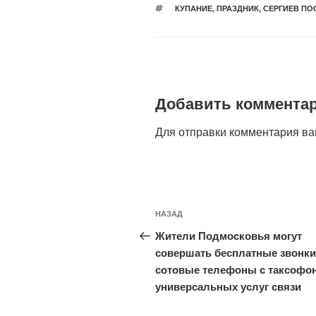
МЕТКИ
КУПАНИЕ
,
ПРАЗДНИК
,
СЕРГИЕВ ПО
Добавить коммента
Для отправки комментария в
Навигация
Предыдущая
НАЗАД
по
запись:
Жители Подмосковья могут
записям
совершать бесплатные звонки
сотовые телефоны с таксофо
универсальных услуг связи