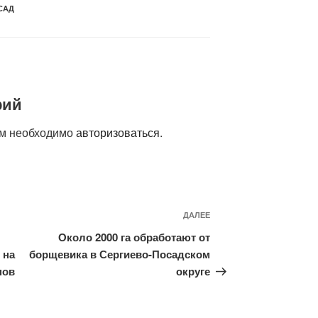
САД
рий
ам необходимо
авторизоваться
.
Следующая
ДАЛЕЕ
запись
Около 2000 га обработают от
 на
борщевика в Сергиево-Посадском
нов
округе