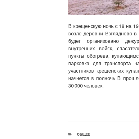
В крещенскую ночь с 18 на 1
возле деревни Взгляднево в
будет организовано дежу
внутренних войск, спасател
пункты обогрева, купающимс
парковка для транспорта н
участников крещенских купа
начнется в полночь В прошл
30 000 человек.
РУБРИКИ
ОБЩЕЕ