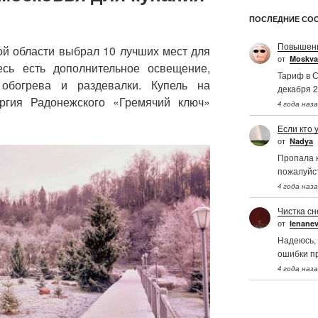
ПОСЛЕДНИЕ СО
Повышени
ой области выбрал 10 лучших мест для
от
Moskva
сь есть дополнительное освещение,
Тариф в С
обогрева и раздевалки. Купель на
декабря 2
ргия Радонежского «Гремячий ключ»
4 года наз
Если кто 
от
Nadya
Пропала к
пожалуйс
4 года наз
Чистка сн
от
Ienane
Надеюсь, 
ошибки п
4 года наз