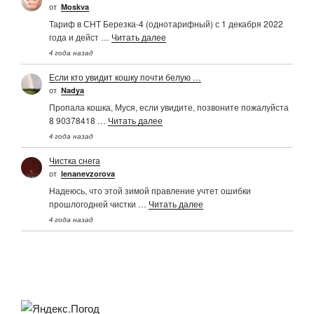
от
Moskva
Тариф в СНТ Березка-4 (однотарифный) с 1 декабря 2022
года и дейст …
Читать далее
4 года назад
Если кто увидит кошку почти белую …
от
Nadya
Пропала кошка, Муся, если увидите, позвоните пожалуйста
8 90378418 …
Читать далее
4 года назад
Чистка снега
от
Ienanevzorova
Надеюсь, что этой зимой правление учтет ошибки
прошлогодней чистки …
Читать далее
4 года назад