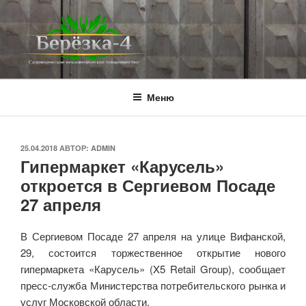
Перейти
к
содержимому
BEREZKA4.RU
СНТ Берёзка-4
Меню
ОПУБЛИКОВАНО
25.04.2018
АВТОР:
ADMIN
Гипермаркет «Карусель»
откроется в Сергиевом Посаде
27 апреля
В Сергиевом Посаде 27 апреля на улице Вифанской,
29, состоится торжественное открытие нового
гипермаркета «Карусель» (X5 Retail Group), сообщает
пресс-служба Министерства потребительского рынка и
услуг Московской области.