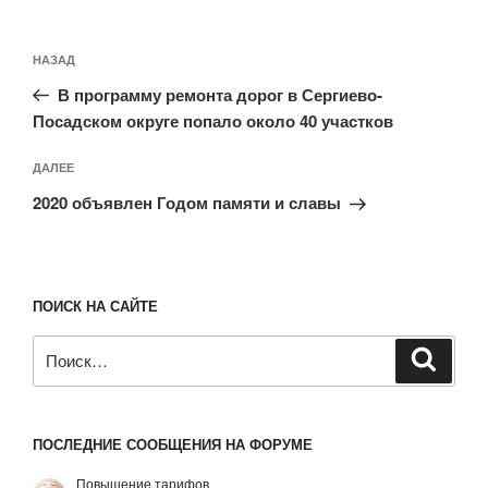
Навигация
Предыдущая
НАЗАД
по
запись:
записям
В программу ремонта дорог в Сергиево-
Посадском округе попало около 40 участков
Следующая
ДАЛЕЕ
запись
2020 объявлен Годом памяти и славы
ПОИСК НА САЙТЕ
Искать:
Поиск
ПОСЛЕДНИЕ СООБЩЕНИЯ НА ФОРУМЕ
Повышение тарифов