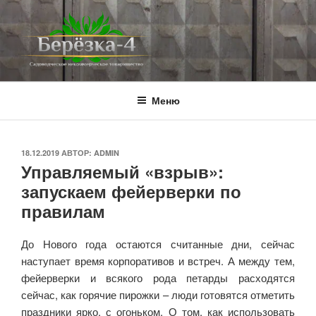
Перейти
к
содержимому
BEREZKA4.RU
СНТ Берёзка-4
Меню
ОПУБЛИКОВАНО
18.12.2019
АВТОР:
ADMIN
Управляемый «взрыв»:
запускаем фейерверки по
правилам
До Нового года остаются считанные дни, сейчас
наступает время корпоративов и встреч. А между тем,
фейерверки и всякого рода петарды расходятся
сейчас, как горячие пирожки – люди готовятся отметить
праздники ярко, с огоньком. О том, как использовать