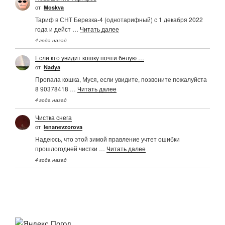
от
Moskva
Тариф в СНТ Березка-4 (однотарифный) с 1 декабря 2022
года и дейст …
Читать далее
4 года назад
Если кто увидит кошку почти белую …
от
Nadya
Пропала кошка, Муся, если увидите, позвоните пожалуйста
8 90378418 …
Читать далее
4 года назад
Чистка снега
от
Ienanevzorova
Надеюсь, что этой зимой правление учтет ошибки
прошлогодней чистки …
Читать далее
4 года назад