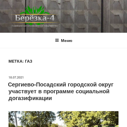
Перейти
к
содержимому
BEREZKA4.RU
СНТ Берёзка-4
Меню
МЕТКА:
ГАЗ
ОПУБЛИКОВАНО
18.07.2021
Сергиево-Посадский городской округ
участвует в программе социальной
догазификации