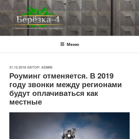
Перейти
к
содержимому
BEREZKA4.RU
СНТ Берёзка-4
Меню
ОПУБЛИКОВАНО
31.12.2018
АВТОР:
ADMIN
Роуминг отменяется. В 2019
году звонки между регионами
будут оплачиваться как
местные