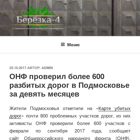
Перейти
к
содержимому
BEREZKA4.RU
СНТ Берёзка-4
Меню
ОПУБЛИКОВАНО
25.10.2017
АВТОР:
ADMIN
ОНФ проверил более 600
разбитых дорог в Подмосковье
за девять месяцев
Жители Подмосковья отметили на «
Карте убитых
дорог
» почти 800 проблемных участков дорог, из них
активисты ОНФ проверили более 600 участков с
февраля по сентября 2017 года, сообщает
сайт Общероссийского народного фронта (ОНФ).