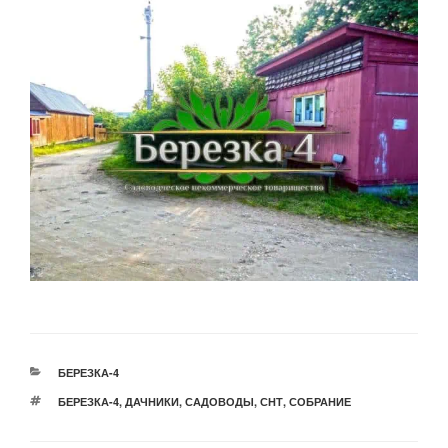
РУБРИКИ
БЕРЕЗКА-4
МЕТКИ
БЕРЕЗКА-4
,
ДАЧНИКИ
,
САДОВОДЫ
,
СНТ
,
СОБРАНИЕ