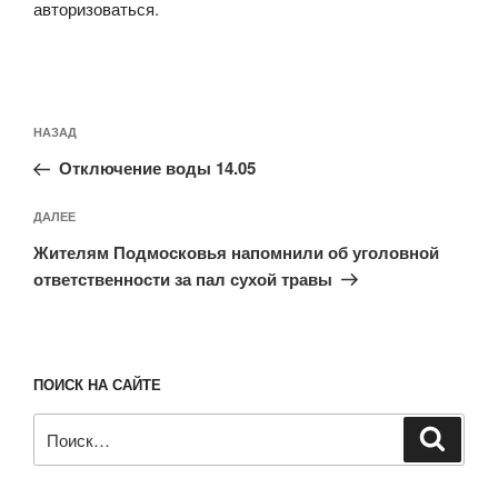
авторизоваться
.
Навигация
Предыдущая
НАЗАД
по
запись:
записям
Отключение воды 14.05
Следующая
ДАЛЕЕ
запись
Жителям Подмосковья напомнили об уголовной
ответственности за пал сухой травы
ПОИСК НА САЙТЕ
Искать:
Поиск