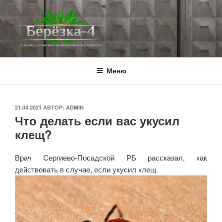
Перейти
к
содержимому
BEREZKA4.RU
СНТ Берёзка-4
Меню
ОПУБЛИКОВАНО
21.04.2021
АВТОР:
ADMIN
Что делать если вас укусил
клещ?
Врач Сергиево-Посадской РБ рассказал, как
действовать в случае, если укусил клещ.