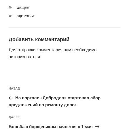
РУБРИКИ
ОБЩЕЕ
МЕТКИ
ЗДОРОВЬЕ
Добавить комментарий
Для отправки комментария вам необходимо
авторизоваться
.
Навигация
Предыдущая
НАЗАД
по
запись:
записям
На портале «Добродел» стартовал сбор
предложений по ремонту дорог
Следующая
ДАЛЕЕ
запись
Борьба с борщевиком начнется с 1 мая