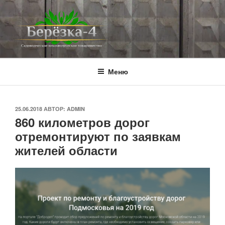
Перейти
к
содержимому
BEREZKA4.RU
СНТ Берёзка-4
Меню
ОПУБЛИКОВАНО
25.06.2018
АВТОР:
ADMIN
860 километров дорог
отремонтируют по заявкам
жителей области