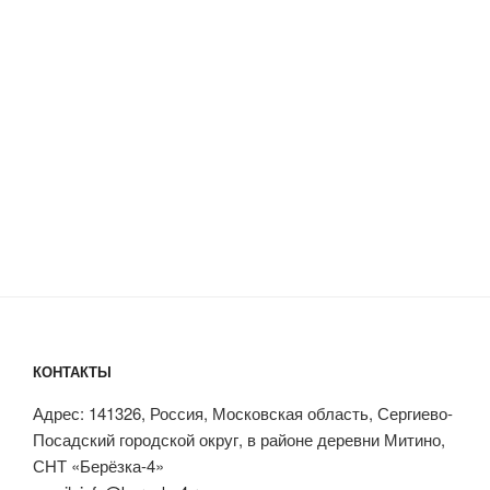
КОНТАКТЫ
Адрес: 141326, Россия, Московская область, Сергиево-
Посадский городской округ, в районе деревни Митино,
СНТ «Берёзка-4»
email:
info@berezka4.ru
Предупреждение!
Представленная информация может отличаться от
официальной позиции СНТ «Березка-4»