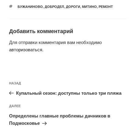
МЕТКИ
БУЖАНИНОВО
,
ДОБРОДЕЛ
,
ДОРОГИ
,
МИТИНО
,
РЕМОНТ
Добавить комментарий
Для отправки комментария вам необходимо
авторизоваться
.
Навигация
Предыдущая
НАЗАД
по
запись:
записям
Купальный сезон: доступны только три пляжа
Следующая
ДАЛЕЕ
запись
Определены главные проблемы дачников в
Подмосковье