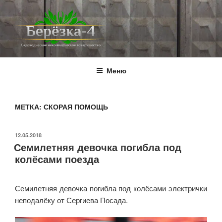
Перейти
к
содержимому
BEREZKA4.RU
СНТ Берёзка-4
Меню
МЕТКА:
СКОРАЯ ПОМОЩЬ
ОПУБЛИКОВАНО
12.05.2018
Семилетняя девочка погибла под
колёсами поезда
Семилетняя девочка погибла под колёсами электрички
неподалёку от Сергиева Посада.