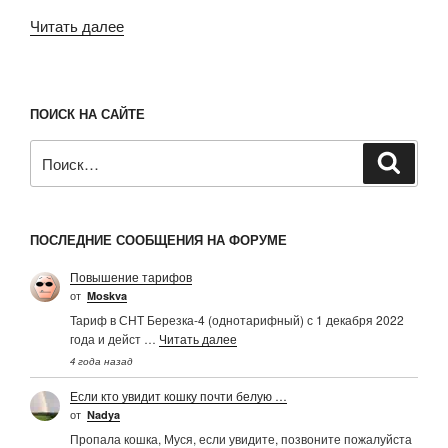
«Владимир
Читать далее
Путин
объявил
майские
ПОИСК НА САЙТЕ
дни
с
Искать:
Поиск
1
по
11
ПОСЛЕДНИЕ СООБЩЕНИЯ НА ФОРУМЕ
нерабочими»
Повышение тарифов
от
Moskva
Тариф в СНТ Березка-4 (однотарифный) с 1 декабря 2022
года и дейст …
Читать далее
4 года назад
Если кто увидит кошку почти белую …
от
Nadya
Пропала кошка, Муся, если увидите, позвоните пожалуйста