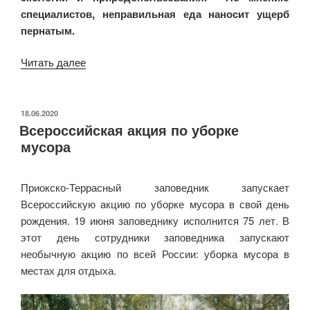
специалистов, неправильная еда наносит ущерб
пернатым.
«Не
Читать далее
кормите
водоплавающих
птиц
ОПУБЛИКОВАНО
18.06.2020
Всероссийская акция по уборке
вредной
мусора
пищей»
Приокско-Террасный заповедник запускает
Всероссийскую акцию по уборке мусора в свой день
рождения. 19 июня заповеднику исполнится 75 лет. В
этот день сотрудники заповедника запускают
необычную акцию по всей России: уборка мусора в
местах для отдыха.