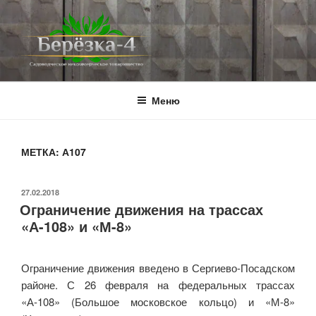
Перейти
к
содержимому
BEREZKA4.RU
СНТ Берёзка-4
Меню
МЕТКА:
А107
ОПУБЛИКОВАНО
27.02.2018
Ограничение движения на трассах
«А-108» и «М-8»
Ограничение движения введено в Сергиево-Посадском
районе. С 26 февраля на федеральных трассах
«А-108» (Большое московское кольцо) и «М-8»