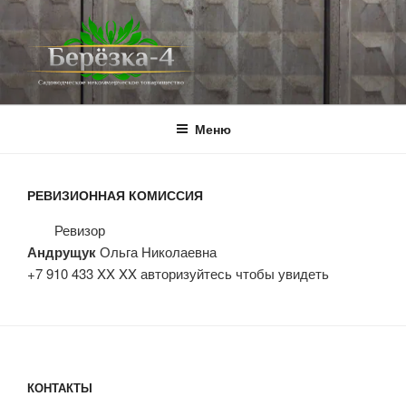
Перейти
к
содержимому
BEREZKA4.RU
СНТ Берёзка-4
Меню
РЕВИЗИОННАЯ КОМИССИЯ
Ревизор
Андрущук
Ольга Николаевна
+7 910 433 XX XX авторизуйтесь чтобы увидеть
КОНТАКТЫ