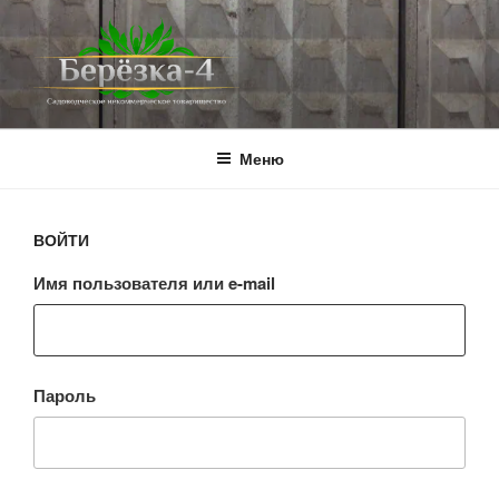
Перейти
к
содержимому
BEREZKA4.RU
СНТ Берёзка-4
Меню
ВОЙТИ
Имя пользователя или e-mail
Пароль